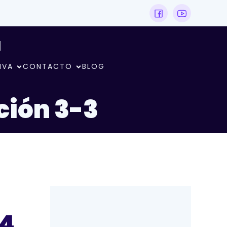
N
IVA
CONTACTO
BLOG
ción 3-3
14