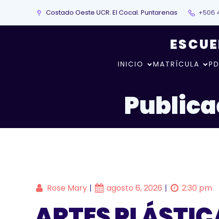
Costado Oeste UCR. El Cocal. Puntarenas
+506 
ESCUE
INICIO
MATRÍCULA
PD
Publica
Rose Mary
agosto 6, 2026
2:30 pm
|
|
ARTES PLÁSTICA