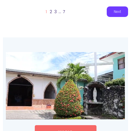
1
2
3
…
7
Next