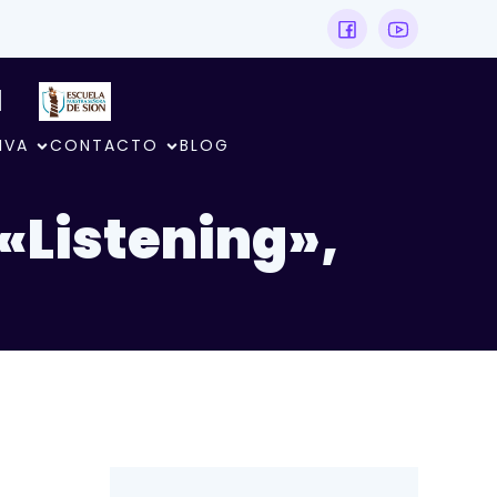
N
IVA
CONTACTO
BLOG
Listening»,
.