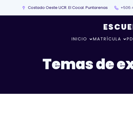
Costado Oeste UCR. El Cocal. Puntarenas
+506 
ESCUE
INICIO
MATRÍCULA
PD
Temas de e