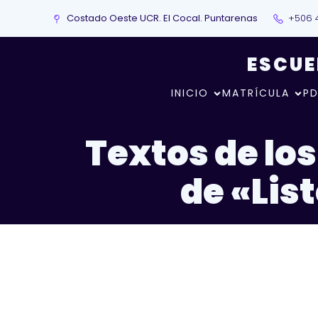
Costado Oeste UCR. El Cocal. Puntarenas
+506 
ESCUE
INICIO
MATRÍCULA
PD
Textos de los
de «Lis