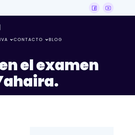
N
IVA
CONTACTO
BLOG
s en el examen
Yahaira.