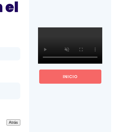
 el
:
INICIO